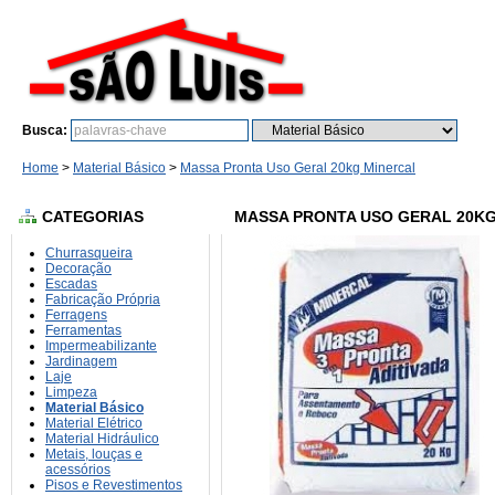
Busca:
Bu
Home
>
Material Básico
>
Massa Pronta Uso Geral 20kg Minercal
CATEGORIAS
MASSA PRONTA USO GERAL 20K
Churrasqueira
Decoração
Escadas
Fabricação Própria
Ferragens
Ferramentas
Impermeabilizante
Jardinagem
Laje
Limpeza
Material Básico
Material Elétrico
Material Hidráulico
Metais, louças e
acessórios
Pisos e Revestimentos