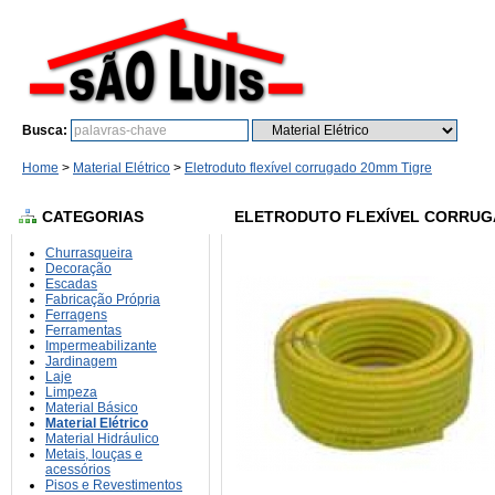
Busca:
Bu
Home
>
Material Elétrico
>
Eletroduto flexível corrugado 20mm Tigre
CATEGORIAS
ELETRODUTO FLEXÍVEL CORRUG
Churrasqueira
Decoração
Escadas
Fabricação Própria
Ferragens
Ferramentas
Impermeabilizante
Jardinagem
Laje
Limpeza
Material Básico
Material Elétrico
Material Hidráulico
Metais, louças e
acessórios
Pisos e Revestimentos