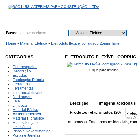
Busca:
Bu
Home
>
Material Elétrico
>
Eletroduto flexível corrugado 25mm Tigre
CATEGORIAS
ELETRODUTO FLEXÍVEL CORRUG
Churrasqueira
Clique para ampliar
Decoração
Escadas
Fabricação Própria
Ferragens
Ferramentas
Impermeabilizante
Jardinagem
Laje
Descrição
Imagens adicionais 
Limpeza
Material Básico
Produtos relacionados (20)
Proteç
Material Elétrico
tensã
Material Hidráulico
argamassa. Para obras residenciais, comer
Metais, louças e
acessórios
Pisos e Revestimentos
Portas e Janelas