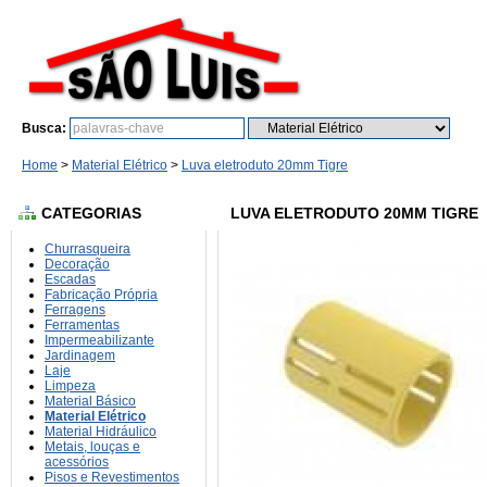
Busca:
Bu
Home
>
Material Elétrico
>
Luva eletroduto 20mm Tigre
CATEGORIAS
LUVA ELETRODUTO 20MM TIGRE
Churrasqueira
Decoração
Escadas
Fabricação Própria
Ferragens
Ferramentas
Impermeabilizante
Jardinagem
Laje
Limpeza
Material Básico
Material Elétrico
Material Hidráulico
Metais, louças e
acessórios
Pisos e Revestimentos