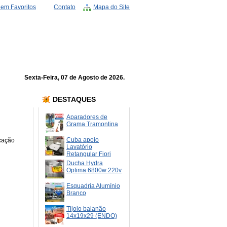
 em Favoritos
Contato
Mapa do Site
Sexta-Feira, 07 de Agosto de 2026.
DESTAQUES
Aparadores de
Grama Tramontina
Cuba apoio
icação
Lavatório
Retangular Fiori
Ducha Hydra
Optima 6800w 220v
Esquadria Alumínio
Branco
Tijolo baianão
14x19x29 (ENDO)