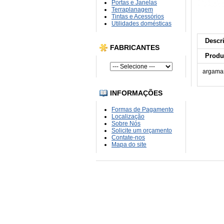
Portas e Janelas
Terraplanagem
Tintas e Acessórios
Utilidades domésticas
Descr
FABRICANTES
Produ
argamas
INFORMAÇÕES
Formas de Pagamento
Localização
Sobre Nós
Solicite um orçamento
Contate-nos
Mapa do site