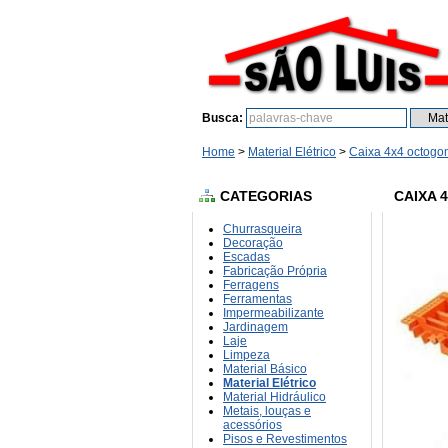
Busca:
Home
>
Material Elétrico
>
Caixa 4x4 octogon
CATEGORIAS
CAIXA 
Churrasqueira
Decoração
Escadas
Fabricação Própria
Ferragens
Ferramentas
Impermeabilizante
Jardinagem
Laje
Limpeza
Material Básico
Material Elétrico
Material Hidráulico
Metais, louças e
acessórios
Pisos e Revestimentos