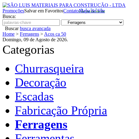
Promoções
Salvar em Favoritos
Contato
Mapa do Site
Busca:
Buscar
busca avançada
Home
>
Ferragens
>
Aços ca 50
Domingo, 09 de Agosto de 2026.
Categorias
Churrasqueira
Decoração
Escadas
Fabricação Própria
Ferragens
Ferramentas