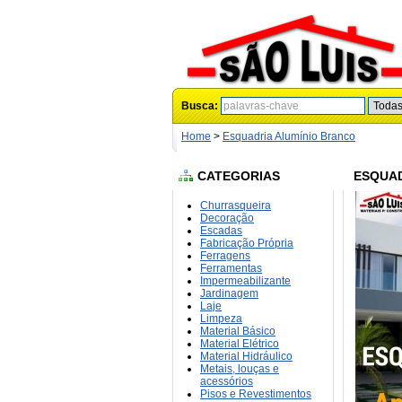
Busca:
Home
>
Esquadria Alumínio Branco
CATEGORIAS
ESQUAD
Churrasqueira
Decoração
Escadas
Fabricação Própria
Ferragens
Ferramentas
Impermeabilizante
Jardinagem
Laje
Limpeza
Material Básico
Material Elétrico
Material Hidráulico
Metais, louças e
acessórios
Pisos e Revestimentos